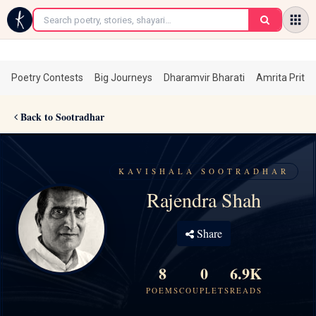
←
Poetry Contests
Big Journeys
Dharamvir Bharati
Amrita Prita
Back to Sootradhar
KAVISHALA SOOTRADHAR
Rajendra Shah
Share
8
0
6.9K
POEMS
COUPLETS
READS