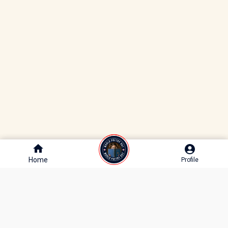
Home
Home
Profile
Profile