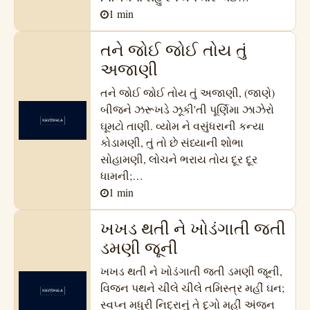
1
min
તને જોઈ જોઈ તોય તું
અજાણી
તને જોઈ જોઈ તોય તું અજાણી, (જાણે)
બીજને ઝરૂખડે ઝૂકી'તી પૂર્ણિમા ઝાઝેરો
ઘૂમટો તાણી. વ્યોમ ને વસુંધરાની કન્યા
કોડામણી, તું તો છે સંધ્યાની શોભા
સોહામણી, લોચને ભરાય તોય દૂર દૂર
ધામની;…
1
min
ખખડ થતી ને ખોડંગાતી જતી
ડમણી જૂની
ખખડ થતી ને ખોડંગાતી જતી ડમણી જૂની,
વિજન પથને ચીલે ચીલે તમિસ્ત્ર મહીં ઘન;
સ્વપ્ન મધુરી નિદ્રાનું તે દૃગો મહીં અંજન