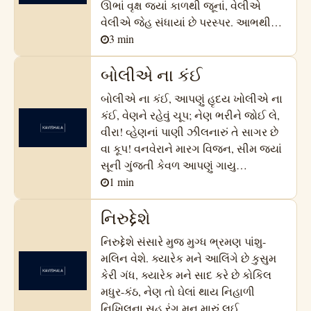
ઊભાં વૃક્ષ જ્યાં કાળથી જૂનાં, વેલીએ
વેલીએ જેહ સંધાયાં છે પરસ્પર. આભથી…
3
min
બોલીએ ના કંઈ
બોલીએ ના કંઈ, આપણું હૃદય ખોલીએ ના
કંઈ, વેણને રહેવું ચૂપ; નેણ ભરીને જોઈ લે,
વીરા! વ્હેણનાં પાણી ઝીલનારું તે સાગર છે
વા કૂપ! વનવેરાને મારગ વિજન, સીમ જ્યાં
સૂની ગુંજતી કેવળ આપણું ગાયુ…
1
min
નિરુદ્દેશે
નિરુદ્દેશે સંસારે મુજ મુગ્ધ ભ્રમણ પાંશુ-
મલિન વેશે. ક્યારેક મને આલિંગે છે કુસુમ
કેરી ગંધ, ક્યારેક મને સાદ કરે છે કોકિલ
મધુર-કંઠ, નેણ તો ઘેલાં થાય નિહાળી
નિખિલના સહુ રંગ મન મારું લઈ…