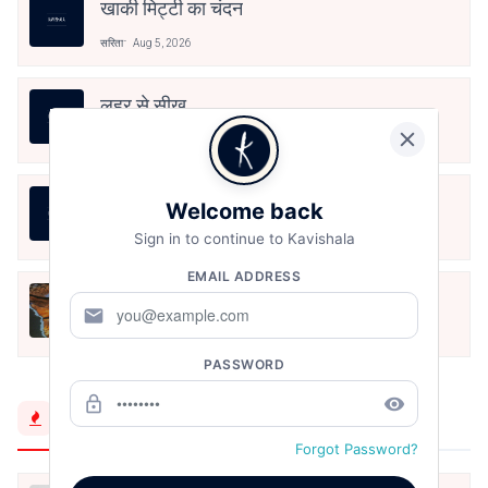
खाकी मिट्टी का चंदन
सरिता
Aug 5, 2026
लहर से सीख
सरिता
Jul 30, 2026
मुक्तक
Welcome back
Sign in to continue to Kavishala
सरिता
Jul 27, 2026
EMAIL ADDRESS
चीख़
mail
सरिता
Jul 27, 2026
PASSWORD
lock_outline
remove_red_eye
Trending Now
Forgot Password?