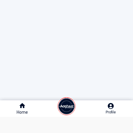
Home
Home
Profile
Profile