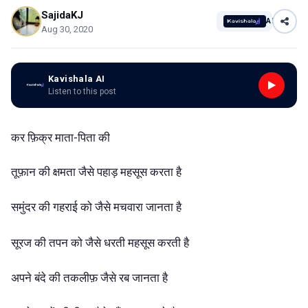
SajidaKJ
AI
Aug 30, 2020
Kavishala AI
Listen to this post
कर फ़िक्र माता-पिता की
तूफ़ान
की
क्षमता
जैसे
पहाड़
महसूस
करता
है
समुंदर
की
गहराई
को
जैसे
मचवारा
जानता
है
सूरज
की
तपन
को
जैसे
धरती
महसूस
करती
है
अपने
बंदे
की
तकलीफ़
जैसे
रब
जानता
है