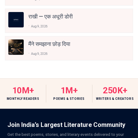
राखी — एक अधूरी डोरी
Aug 9, 2026
मैंने समझाना छोड़ दिया
Aug 9, 2026
10M+
1M+
250K+
MONTHLY READERS
POEMS & STORIES
WRITERS & CREATORS
Join India’s Largest Literature Community
Get the best poems, stories, and literary events delivered to your