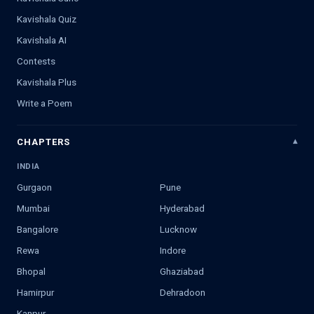
Kavishala Quiz
Kavishala AI
Contests
Kavishala Plus
Write a Poem
CHAPTERS
INDIA
Gurgaon
Pune
Mumbai
Hyderabad
Bangalore
Lucknow
Rewa
Indore
Bhopal
Ghaziabad
Hamirpur
Dehradoon
Kanpur