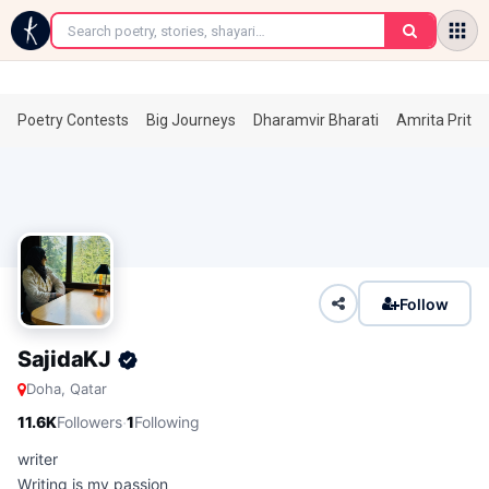
←
Poetry Contests
Big Journeys
Dharamvir Bharati
Amrita Prita
Follow
SajidaKJ
Doha, Qatar
·
11.6K
Followers
1
Following
writer
Writing is my passion