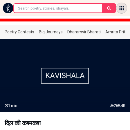
←
Poetry Contests
Big Journeys
Dharamvir Bharati
Amrita Prita
1
min
769.4K
दिल की कश्मकश