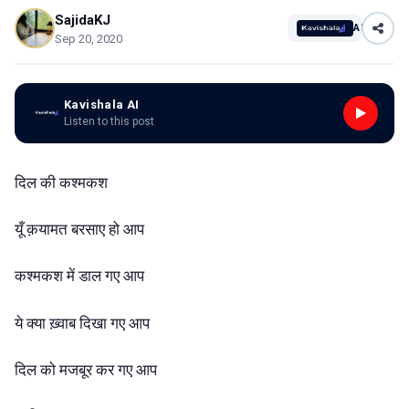
SajidaKJ
AI
Sep 20, 2020
Kavishala AI
Listen to this post
दिल
की
कश्मकश
यूँ
क़यामत
बरसाए
हो
आप
कश्मकश
में
डाल
गए
आप
ये
क्या
ख़्वाब
दिखा
गए
आप
दिल
को
मजबूर
कर
गए
आप