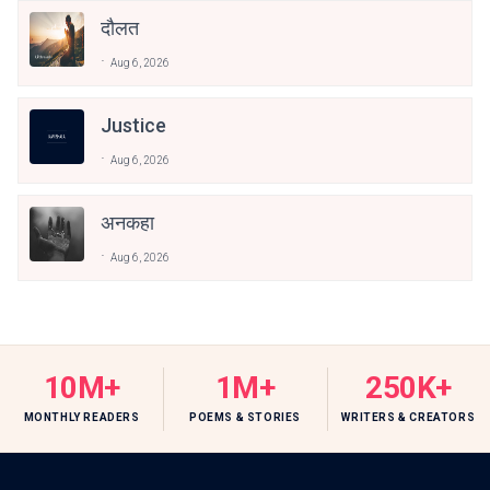
दौलत
Aug 6, 2026
Justice
Aug 6, 2026
अनकहा
Aug 6, 2026
10M+
1M+
250K+
MONTHLY READERS
POEMS & STORIES
WRITERS & CREATORS