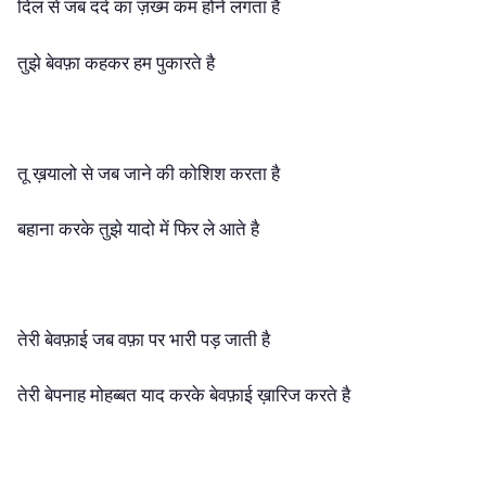
दिल
से
जब
दर्द
का
ज़ख्म
कम
होने
लगता
है
तुझे
बेवफ़ा
कहकर
हम
पुकारते
है
तू
ख़यालो
से
जब
जाने
की
कोशिश
करता
है
बहाना
करके
तुझे
यादो
में
फिर
ले
आते
है
तेरी
बेवफ़ाई
जब
वफ़ा
पर
भारी
पड़
जाती
है
तेरी
बेपनाह
मोहब्बत
याद
करके
बेवफ़ाई
ख़ारिज
करते
है