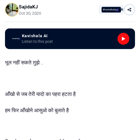
SajidaKJ
AI
Oct 30, 2020
Kavishala AI
Listen to this post
..
भूल
नहीं
सकते
तुझे
आँखो
से
जब
तेरी
यादो
का
पहरा
हटता
है
हम
फिर
आँखोमे
आसुओ
को
बुलाते
है