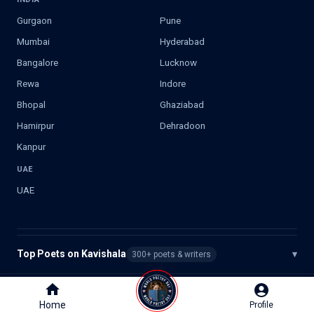
Gurgaon
Pune
Mumbai
Hyderabad
Bangalore
Lucknow
Rewa
Indore
Bhopal
Ghaziabad
Hamirpur
Dehradoon
Kanpur
UAE
UAE
Top Poets on Kavishala
▾
300+ poets & writers
©
2026
Kavishala. All rights reserved.
Home
Home
Profile
Profile