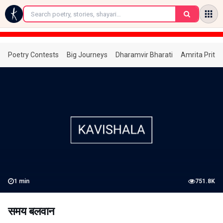
←
Poetry Contests
Big Journeys
Dharamvir Bharati
Amrita Prita
1
min
751.8K
समय बलवान