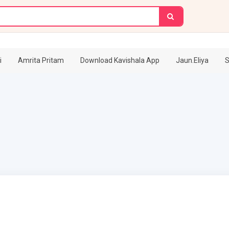
i
Amrita Pritam
Download Kavishala App
Jaun.Eliya
S