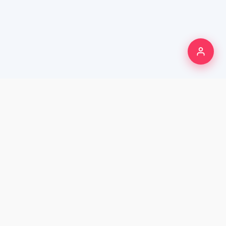
250K+
WRITERS & CREATORS