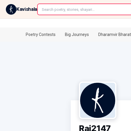
←
Kavishala
Poetry Contests
Big Journeys
Dharamvir Bharat
Raj2147