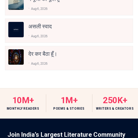
Aug 6, 2026
असली स्वाद
Aug 6, 2026
देर कर बैठा हूँ।
Aug 6, 2026
10M+
1M+
250K+
MONTHLY READERS
POEMS & STORIES
WRITERS & CREATORS
Join India’s Largest Literature Community