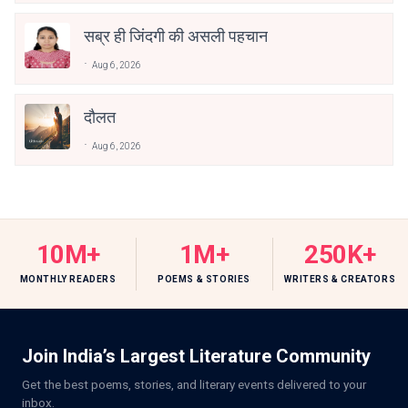
सब्र ही जिंदगी की असली पहचान
Aug 6, 2026
दौलत
Aug 6, 2026
10M+
1M+
250K+
MONTHLY READERS
POEMS & STORIES
WRITERS & CREATORS
Join India’s Largest Literature Community
Get the best poems, stories, and literary events delivered to your
inbox.