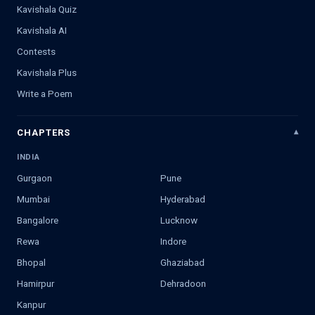
Kavishala Quiz
Kavishala AI
Contests
Kavishala Plus
Write a Poem
CHAPTERS
INDIA
Gurgaon
Pune
Mumbai
Hyderabad
Bangalore
Lucknow
Rewa
Indore
Bhopal
Ghaziabad
Hamirpur
Dehradoon
Kanpur