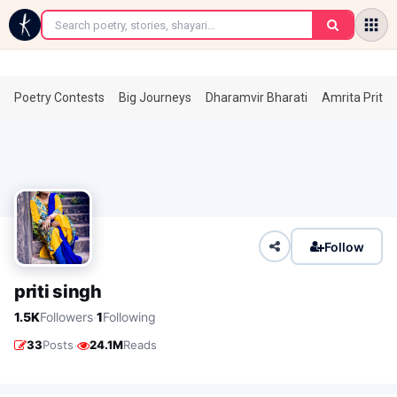
←
Poetry Contests
Big Journeys
Dharamvir Bharati
Amrita Prita
Follow
priti singh
·
1.5K
Followers
1
Following
·
33
Posts
24.1M
Reads