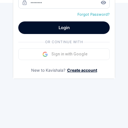
lock_outline
remove_red_eye
Forgot Password?
Login
OR CONTINUE WITH
Sign in with Google
New to Kavishala?
Create account