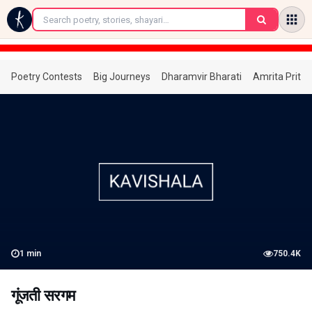
←
Poetry Contests
Big Journeys
Dharamvir Bharati
Amrita Prita
1
min
750.4K
गूंजती सरगम