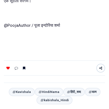
एक सूरीली सरगम।
@PoojaAuthor / पूजा इन्दोरिया शर्मा
Kavishala
HindiNama
हिंदी_शब्द
बज़्म
kabishala_Hindi