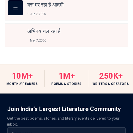
बस मर रहा है आदमी
Jun 2, 2026
अभिनय चल रहा है
May 7, 2026
10M+
1M+
250K+
MONTHLY READERS
POEMS & STORIES
WRITERS & CREATORS
Join India’s Largest Literature Community
Get the best poems, stories, and literary events delivered to your
inbox.