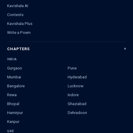
Kavishala AI
Contests
Kavishala Plus
Write a Poem
CHAPTERS
INDIA
Gurgaon
Pune
Mumbai
Hyderabad
Bangalore
Lucknow
Rewa
Indore
Bhopal
Ghaziabad
Hamirpur
Dehradoon
Kanpur
UAE