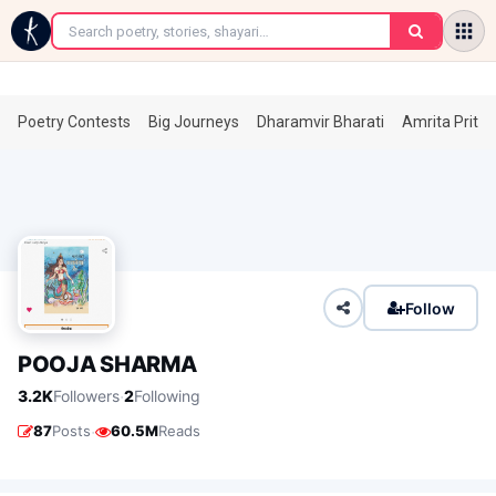
←
Poetry Contests
Big Journeys
Dharamvir Bharati
Amrita Prita
Follow
POOJA SHARMA
·
3.2K
Followers
2
Following
·
87
Posts
60.5M
Reads