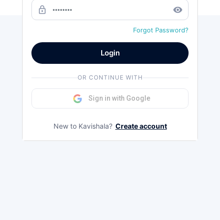
Load more
lock_outline
remove_red_eye
Forgot Password?
Login
OR CONTINUE WITH
Sign in with Google
New to Kavishala?
Create account