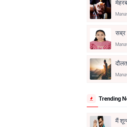
मेहरब
Manav
सब्र
Manav
दौल
Manav
Trending 
मैं शू