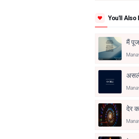
You'll Also 
मैं पू
Manav
असली
Manav
देर क
Manav