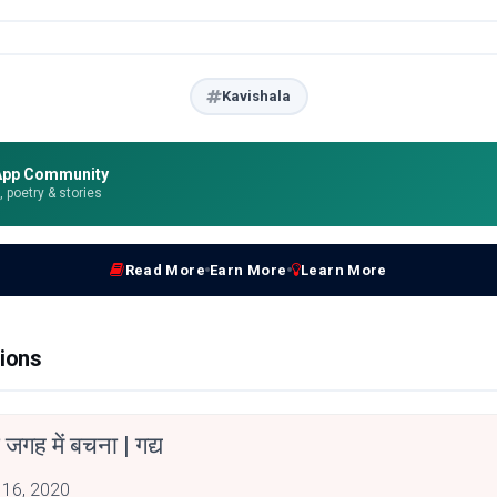
Kavishala
App Community
e, poetry & stories
Read More
Earn More
Learn More
ions
 जगह में बचना | गद्य
 16, 2020