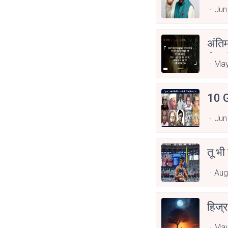
Jun
अंति
Asp
May
10 G
Jun
तू भी
Aug
हिज्र
May