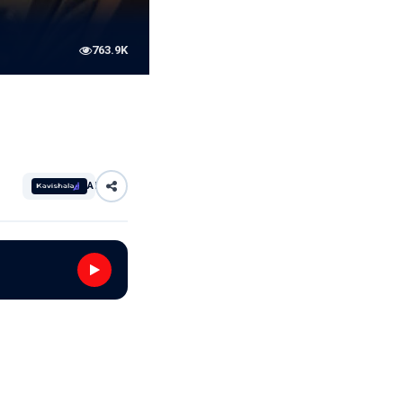
763.9K
AI