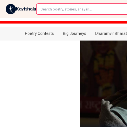
←
Kavishala
Poetry Contests
Big Journeys
Dharamvir Bharat