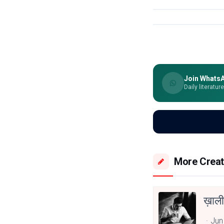
Join Whats
Daily literatur
More Creat
ख़ाली
Jun