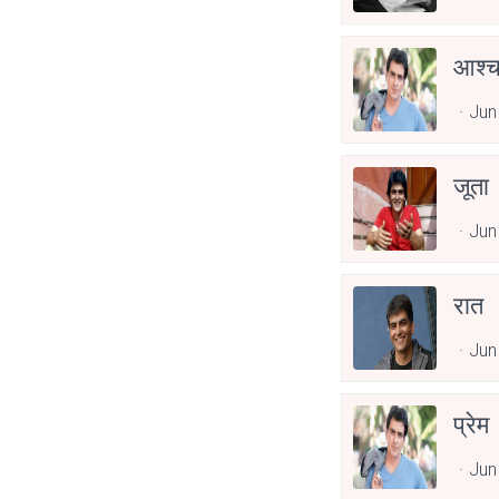
आश्चर
Jun
जूता
Jun
रात
Jun
प्रेम
Jun