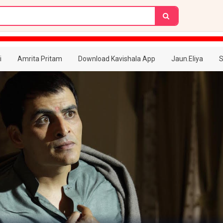
i
Amrita Pritam
Download Kavishala App
Jaun.Eliya
S