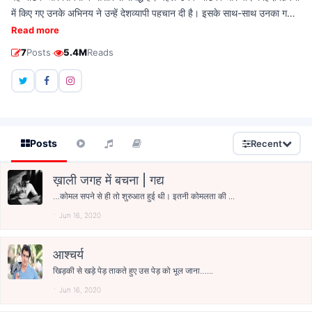
में किए गए उनके अभिनय ने उन्हें देशव्यापी पहचान दी है। इसके साथ-साथ उनका गद्य
भी संभव होता रहा है, जिसमें वह वैभव है जिसके असर में आकर अक्सर उसे काव्यात्मक
Read more
कहा जाता है। ‘ठीक तुम्हारे पीछे’ (2016) और ‘प्रेम कबूतर’ (2017) शीर्षक से मानव
·
7
Posts
5.4M
Reads
की कहानियों की दो किताबें प्रकाशित और प्रशंसित हो चुकी हैं। उनकी नई किताब
‘तुम्हारे बारे में’ शीर्षक से कुछ रोज़ पहले ही प्रकाशित हुई है। वह मुंबई में रहते हैं। उनसे
manavkaul@gmail.com पर बात की जा सकती है। यह प्रस्तुति ‘सदानीरा’ के
20वें अंक में पूर्व-प्रकाशित है।
Posts
Recent
ख़ाली जगह में बचना | गद्य
…कोमल सपने से ही तो शुरुआत हुई थी। इतनी कोमलता की ...
Jun 16, 2020
आश्चर्य
खिड़की से खड़े पेड़ ताकते हुए उस पेड़ को भूल जाना…...
Jun 16, 2020