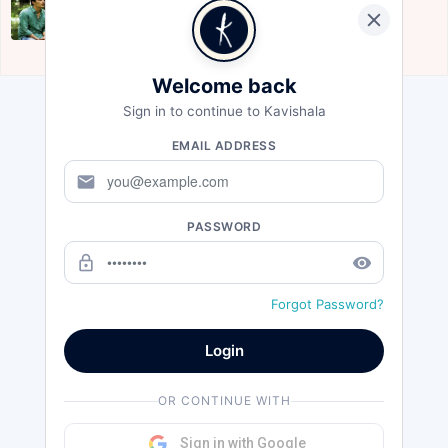
दरवाज़े
सबके सामने नंगा होने का डर इतना बड़ा है कि मैं घर ...
Jun 16, 2020
Welcome back
Sign in to continue to Kavishala
EMAIL ADDRESS
mail
PASSWORD
lock_outline
remove_red_eye
Forgot Password?
Login
OR CONTINUE WITH
Sign in with Google