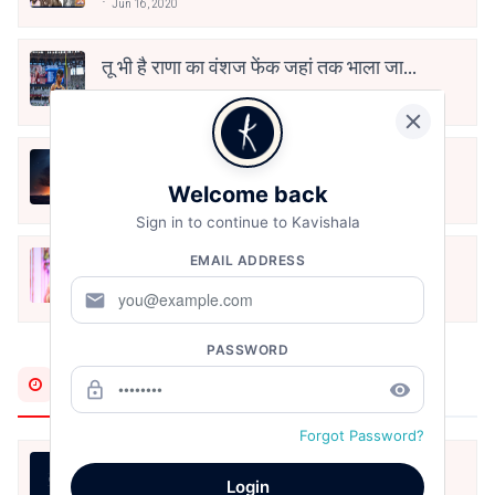
Jun 16, 2020
तू भी है राणा का वंशज फेंक जहां तक भाला जाए:
वाहिद अली वाहिद
Aug 7, 2021
हिज्र पे ये रात भी
Welcome back
May 12, 2024
Sign in to continue to Kavishala
मोहब्बत के सफ़र को एक हँसी आग़ाज़ दे देना -
EMAIL ADDRESS
अनामिका अम्बर जैन
mail
Dec 24, 2021
PASSWORD
Most Recent
lock_outline
remove_red_eye
Forgot Password?
18. थोड़ी थोड़ी शायर सी
Login