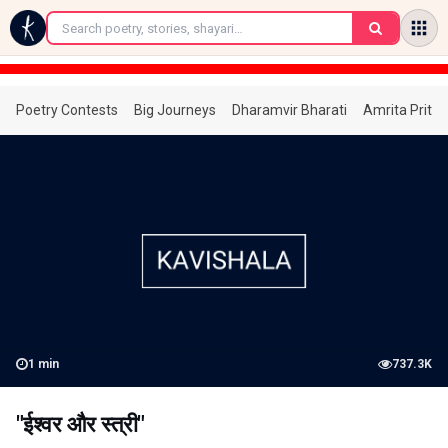
←
Poetry Contests
Big Journeys
Dharamvir Bharati
Amrita Prita
1
min
737.3K
"ईश्वर और स्त्री"