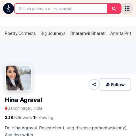
←
Poetry Contests
Big Journeys
Dharamvir Bharati
Amrita Prita
Follow
Hina Agraval
Gandhinagar, India
·
2.1K
Followers
1
Following
Dr. Hina Agraval. Researcher (Lung disease pathophysiology),
Aspiring writer