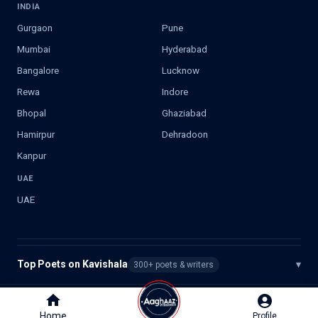
INDIA
Gurgaon
Pune
Mumbai
Hyderabad
Bangalore
Lucknow
Rewa
Indore
Bhopal
Ghaziabad
Hamirpur
Dehradoon
Kanpur
UAE
UAE
Top Poets on Kavishala
▾
300+ poets & writers
©
2026
Kavishala. All rights reserved.
Home
Home
Profile
Profile