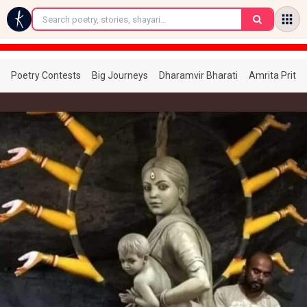
←
Poetry Contests
Big Journeys
Dharamvir Bharati
Amrita Prita