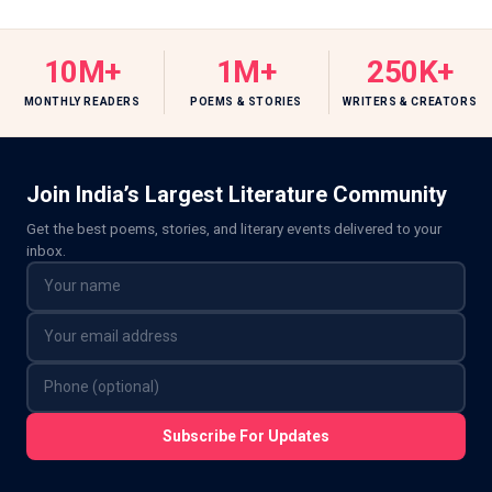
10M+
1M+
250K+
MONTHLY READERS
POEMS & STORIES
WRITERS & CREATORS
Join India’s Largest Literature Community
Get the best poems, stories, and literary events delivered to your
inbox.
Subscribe For Updates