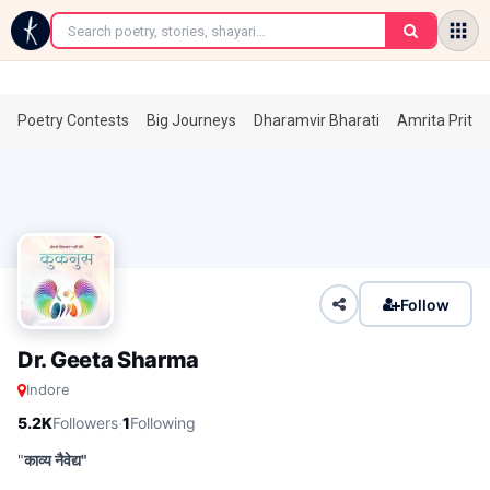
←
Poetry Contests
Big Journeys
Dharamvir Bharati
Amrita Prita
Follow
Dr. Geeta Sharma
Indore
·
5.2K
Followers
1
Following
"
काव्य नैवेद्य"