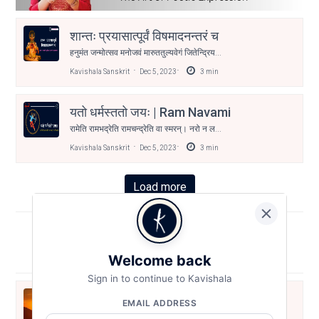
शान्तः प्रयासात्पूर्वं विषमादनन्तरं च
हनुमंत जन्मोत्सव मनोजवं मारुततुल्यवेगं जितेन्द्रिय...
Kavishala Sanskrit
Dec 5, 2023
3
min
यतो धर्मस्ततो जयः | Ram Navami
रामेति रामभद्रेति रामचन्द्रेति वा स्मरन्‌। नरो न ल...
Kavishala Sanskrit
Dec 5, 2023
3
min
Load more
Sootradhar
Check out some greatest poetries and stories
Welcome back
Sign in to continue to Kavishala
उपदेशसाहस्री / उपदेश ११
EMAIL ADDRESS
उपदेशसाहस्री / उपदेश ११ ईक्षितृत्वं स्वतःसिद्धं जन...