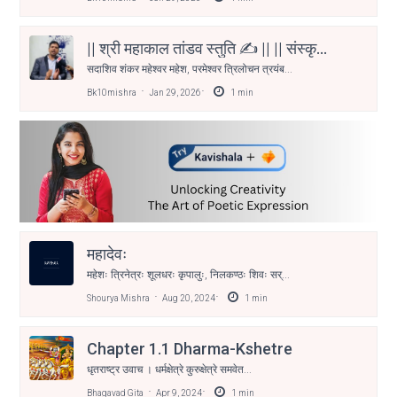
|| श्री महाकाल तांडव स्तुति ✍️ || || संस्कृत
काव्य ✒️ || || बाल कृष्ण मिश्रा ✒️ ||
सदाशिव शंकर महेश्वर महेश, परमेश्वर त्रिलोचन त्रयंब...
Bk10mishra
Jan 29, 2026
1
min
महादेवः
महेशः त्रिनेत्रः शूलधरः कृपालुः, निलकण्ठः शिवः सर्...
Shourya Mishra
Aug 20, 2024
1
min
Chapter 1.1 Dharma-Kshetre
धृतराष्ट्र उवाच । धर्मक्षेत्रे कुरुक्षेत्रे समवेत...
Bhagavad Gita
Apr 9, 2024
1
min