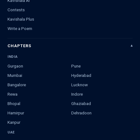
Kavishala AI
Contests
Kavishala Plus
Write a Poem
CHAPTERS
INDIA
Gurgaon
Pune
Mumbai
Hyderabad
Bangalore
Lucknow
Rewa
Indore
Bhopal
Ghaziabad
Hamirpur
Dehradoon
Kanpur
UAE