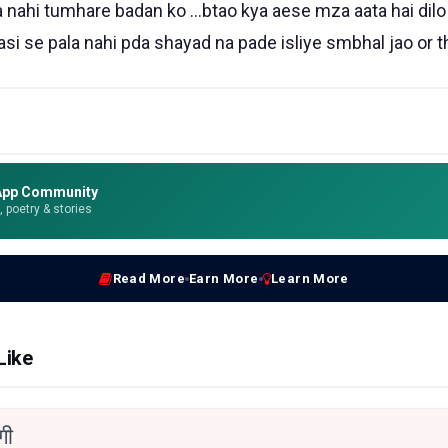
nahi tumhare badan ko ...btao kya aese mza aata hai dilo
asi se pala nahi pda shayad na pade isliye smbhal jao or 
App Community
e, poetry & stories
Read More
Earn More
Learn More
Like
गी