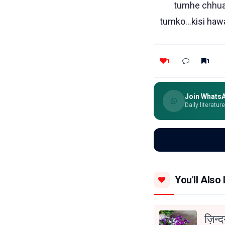
tumhe chhua 
tumko...kisi haw
1
1
Join Whats
Daily literatur
You'll Also 
ज़िन्द