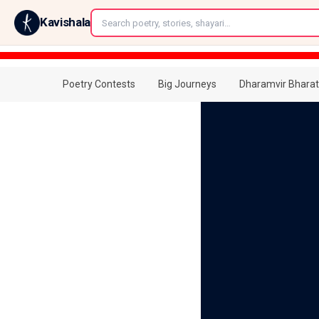
←
Kavishala
Poetry Contests
Big Journeys
Dharamvir Bharat