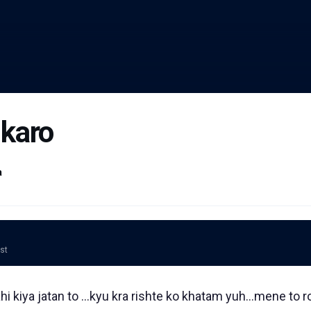
karo
a
ost
hi kiya jatan to ...kyu kra rishte ko khatam yuh...mene to 