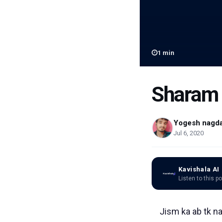
1
min
Sharam 
Yogesh nagd
Jul 6, 2020
Kavishala AI
Listen to this p
Jism ka ab tk na