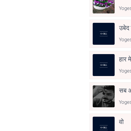
Yoge
उबेद 
Yoge
हार म
Yoge
सब अच
Yoge
वो