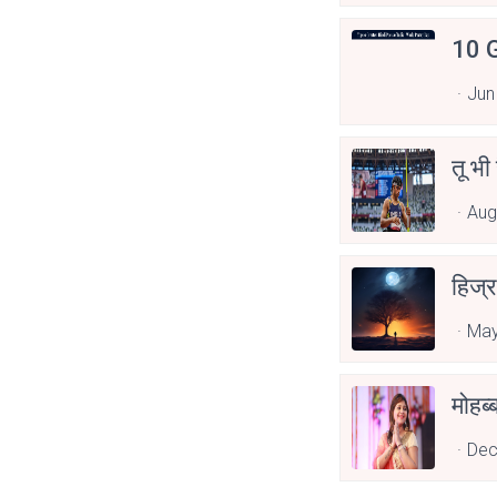
10 G
Jun
तू भी
Aug
हिज्र
May
Dec