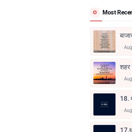
Most Rece
बाजा
Aug
शहर
Aug
18. थ
Aug
17.थ