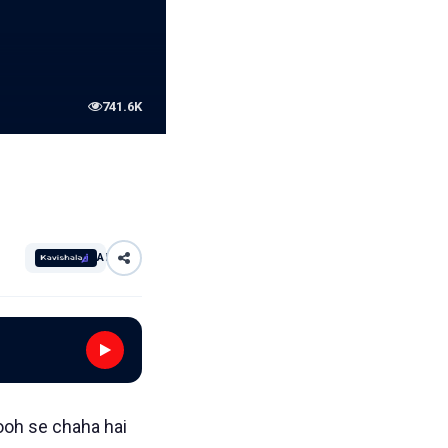
741.6K
AI
rooh se chaha hai