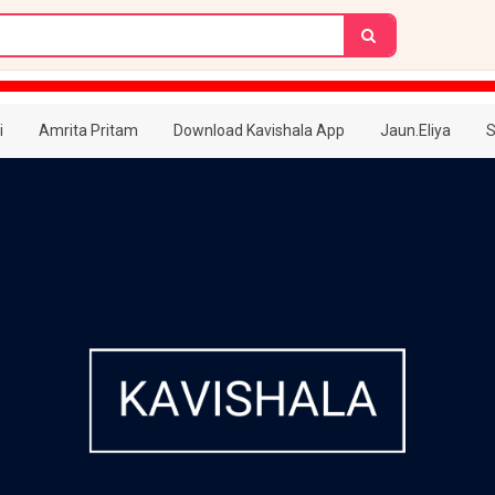
i
Amrita Pritam
Download Kavishala App
Jaun.Eliya
S