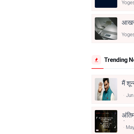
Yoge
आखरी
Yoge
Trending 
मैं शू
Jun
अंति
Asp
May