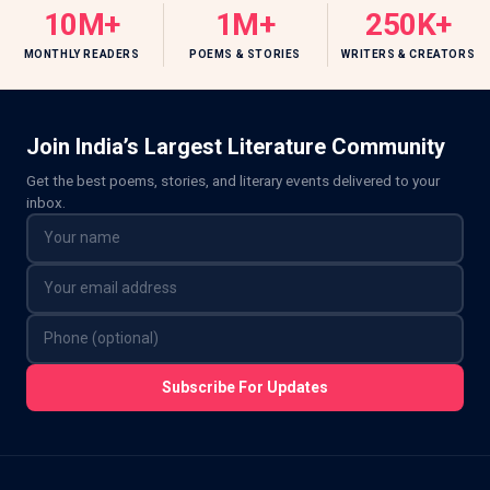
10M+
1M+
250K+
MONTHLY READERS
POEMS & STORIES
WRITERS & CREATORS
Join India’s Largest Literature Community
Get the best poems, stories, and literary events delivered to your
inbox.
Subscribe For Updates