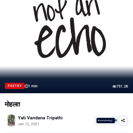
1
min
POETRY
751.2K
मोहलत
Yati Vandana Tripathi
AI
Jan 12, 2021