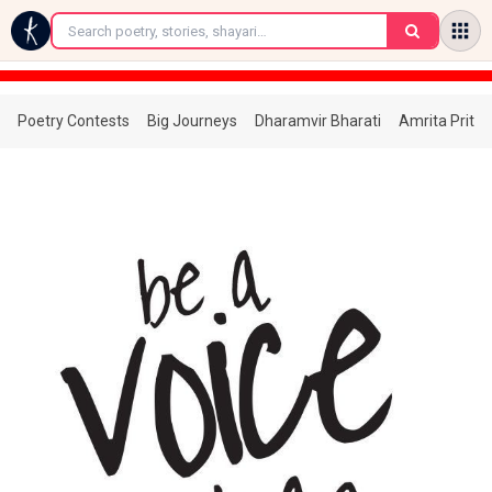
←
Poetry Contests
Big Journeys
Dharamvir Bharati
Amrita Prita