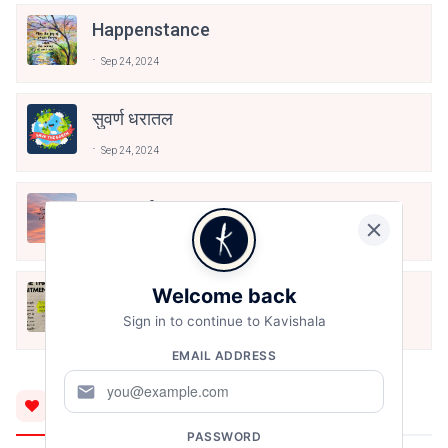
Happenstance
Sep 24, 2024
सुवर्ण धरातल
Sep 24, 2024
Eyes Of A Dreamer!
Sep 24, 2024
Welcome back
प्रत्याहार
Sign in to continue to Kavishala
Sep 24, 2024
EMAIL ADDRESS
mail
You'll Also Like
PASSWORD