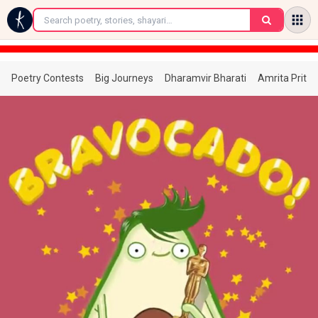
←
Poetry Contests
Big Journeys
Dharamvir Bharati
Amrita Prita