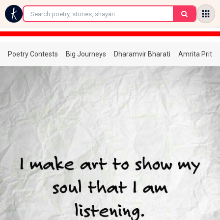
←
Poetry Contests
Big Journeys
Dharamvir Bharati
Amrita Prita