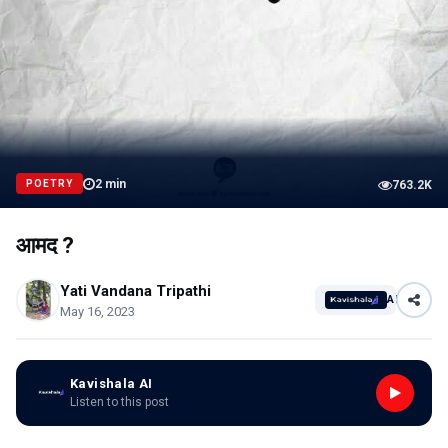
2
min
POETRY
763.2K
आमद ?
Yati Vandana Tripathi
AI
May 16, 2023
Kavishala AI
Listen to this post