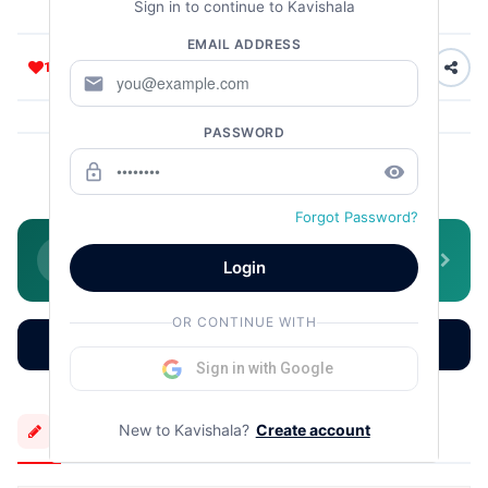
Sign in to continue to Kavishala
EMAIL ADDRESS
10
2
mail
PASSWORD
lock_outline
remove_red_eye
PowerOfPoetry
Forgot Password?
Join WhatsApp Community
Login
Daily literature, poetry & stories
OR CONTINUE WITH
Read More
Earn More
Learn More
Sign in with Google
More Creations
New to Kavishala?
Create account