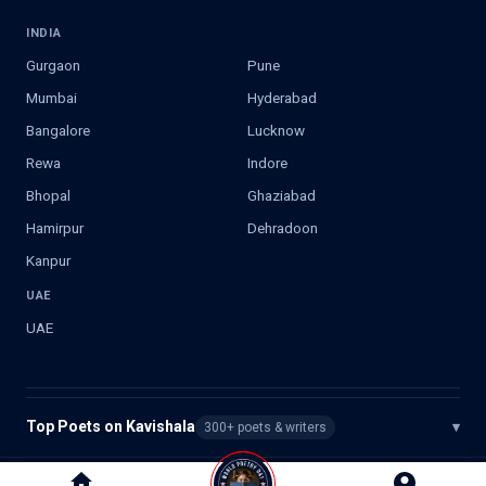
INDIA
Gurgaon
Pune
Mumbai
Hyderabad
Bangalore
Lucknow
Rewa
Indore
Bhopal
Ghaziabad
Hamirpur
Dehradoon
Kanpur
UAE
UAE
Top Poets on Kavishala
▾
300+ poets & writers