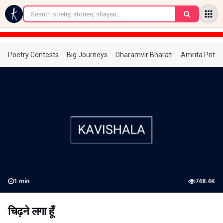
←
Poetry Contests
Big Journeys
Dharamvir Bharati
Amrita Prita
1
min
748.4K
चिढ़ने लगा हूँ