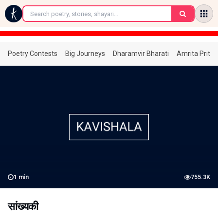
←
Poetry Contests
Big Journeys
Dharamvir Bharati
Amrita Prita
1
min
755.3K
सांख्यकी