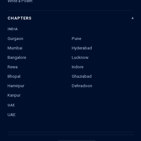
Write a Poem
CHAPTERS
INDIA
Gurgaon
Pune
Mumbai
Hyderabad
Bangalore
Lucknow
Rewa
Indore
Bhopal
Ghaziabad
Hamirpur
Dehradoon
Kanpur
UAE
UAE