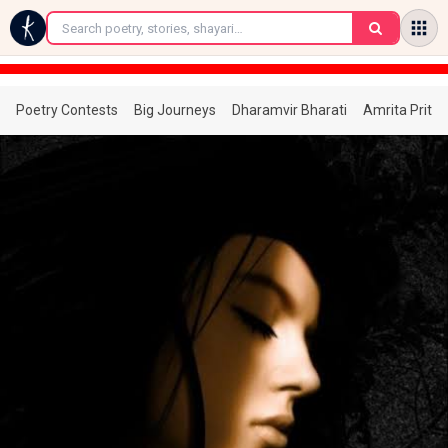
←
Poetry Contests
Big Journeys
Dharamvir Bharati
Amrita Prita