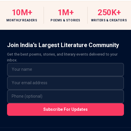
10M+
1M+
250K+
MONTHLY READERS
POEMS & STORIES
WRITERS & CREATORS
Join India’s Largest Literature Community
Get the best poems, stories, and literary events delivered to your
inbox.
Subscribe For Updates