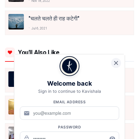
Nov 18, 2022
"चलते चलते ही राह कटेगी"
Jul 6, 2021
You'll Also Like
तेरी बिंदी
Welcome back
Vishnukant Chaturvedi
Jul 31, 2026
Sign in to continue to Kavishala
EMAIL ADDRESS
नैनो कविता: वर्षा
mail
Vishnukant Chaturvedi
Jul 31, 2026
PASSWORD
The Solitary Sun-Heart
lock_outline
remove_red_eye