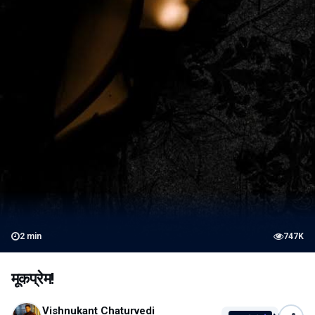
2
min
747K
मूकप्रेम!
Vishnukant Chaturvedi