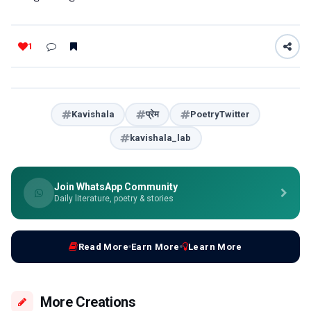
1
Kavishala
प्रेम
PoetryTwitter
kavishala_lab
Join WhatsApp Community
Daily literature, poetry & stories
Read More
Earn More
Learn More
More Creations