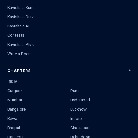
Kavishala Suno
Kavishala Quiz
Kavishala AI
Contests
Kavishala Plus
Write a Poem
CHAPTERS
INDIA
Gurgaon
Pune
Mumbai
Hyderabad
Bangalore
Lucknow
Rewa
Indore
Bhopal
Ghaziabad
Hamirpur
Dehradoon