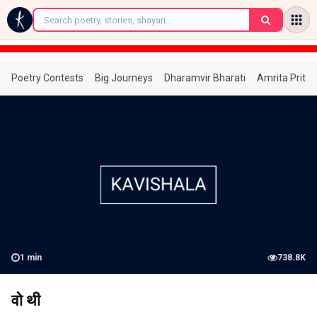
←
Poetry Contests
Big Journeys
Dharamvir Bharati
Amrita Prita
1
min
738.8K
वो थी