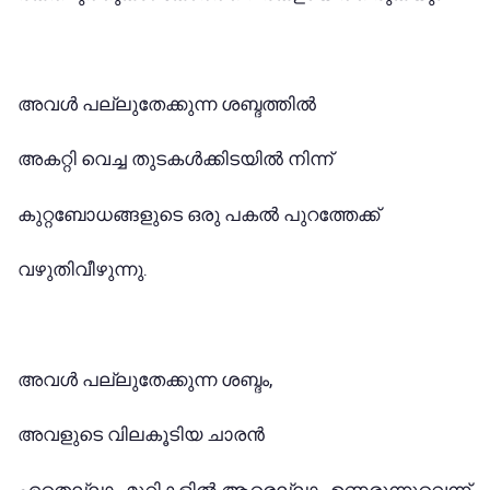
അവൾ പല്ലുതേക്കുന്ന ശബ്ദത്തിൽ
അകറ്റി വെച്ച തുടകൾക്കിടയിൽ നിന്ന്
കുറ്റബോധങ്ങളുടെ ഒരു പകൽ പുറത്തേക്ക്
വഴുതിവീഴുന്നു.
അവൾ പല്ലുതേക്കുന്ന ശബ്ദം,
അവളുടെ വിലകൂടിയ ചാരൻ
ഏതെല്ലാം മുറികളിൽ ആരെല്ലാം ഉണരുന്നുവെന്ന്