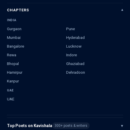
CHAPTERS
INDIA
Gurgaon
Pune
Mumbai
Hyderabad
Bangalore
Lucknow
Rewa
Indore
Bhopal
Ghaziabad
Hamirpur
Dehradoon
Kanpur
UAE
UAE
Top Poets on Kavishala
▾
300+ poets & writers