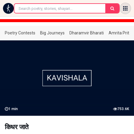
←
Poetry Contests
Big Journeys
Dharamvir Bharati
Amrita Prita
1
min
753.6K
किधर जाते