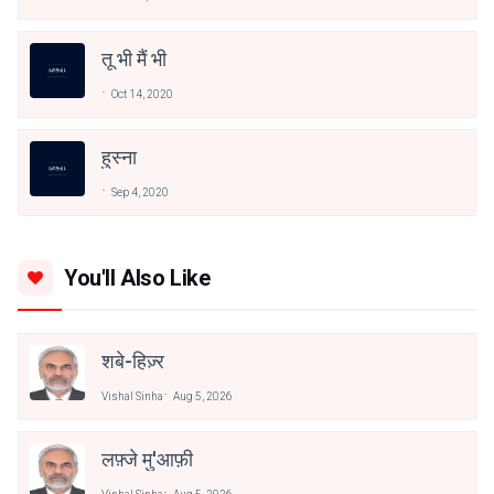
तू भी मैं भी
Oct 14, 2020
हुस्ना
Sep 4, 2020
You'll Also Like
शबे-हिज़्र
Vishal Sinha
Aug 5, 2026
लफ़्जे मु'आफ़ी