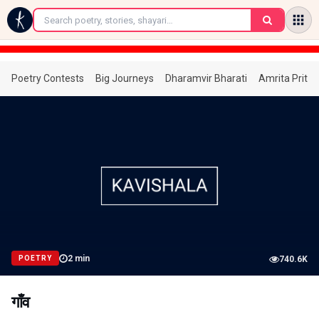
←
Poetry Contests
Big Journeys
Dharamvir Bharati
Amrita Prita
2
min
POETRY
740.6K
गाँव