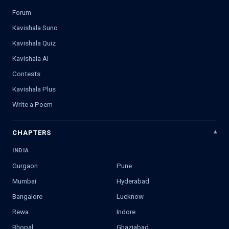
Forum
Kavishala Suno
Kavishala Quiz
Kavishala AI
Contests
Kavishala Plus
Write a Poem
CHAPTERS
INDIA
Gurgaon
Pune
Mumbai
Hyderabad
Bangalore
Lucknow
Rewa
Indore
Bhopal
Ghaziabad