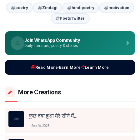
poetry
Zindagi
hindipoetry
motivation
PoetsTwitter
Join WhatsApp Community
Daily literature, poetry & stories
Read More
Earn More
Learn More
More Creations
कुछ दबा हुआ मेरे सीने में...
Sep 16, 2025