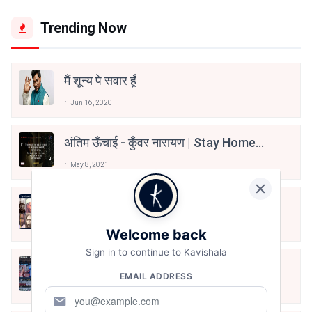
Trending Now
मैं शून्य पे सवार हूँ
Jun 16, 2020
अंतिम ऊँचाई - कुँवर नारायण | Stay Home
Stay Safe | TVF's Aspirants
May 8, 2021
10 Greatest Hindi Poets Of India
Jun 16, 2020
Welcome back
Sign in to continue to Kavishala
तू भी है राणा का वंशज फेंक जहां तक भाला जाए:
EMAIL ADDRESS
वाहिद अली वाहिद
Aug 7, 2021
mail