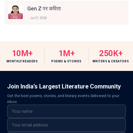
Gen Z पर कविता
Jul 27, 2026
10M+
1M+
250K+
MONTHLY READERS
POEMS & STORIES
WRITERS & CREATORS
Join India’s Largest Literature Community
Get the best poems, stories, and literary events delivered to your
inbox.