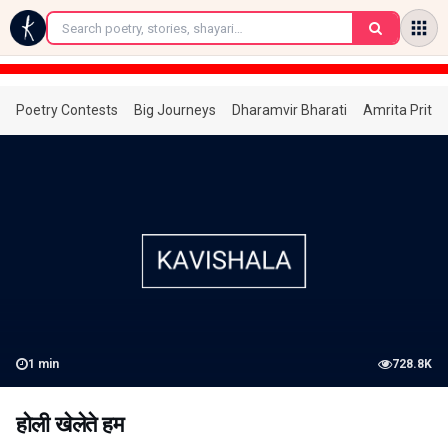
←
Poetry Contests
Big Journeys
Dharamvir Bharati
Amrita Prita
1
min
728.8K
होली खेलेते हम