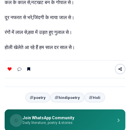
,
कल
के
काल
से
नटखट
बन
के
गोपाल
से।
,
दूर
नफरत
से
भरे
जिंदगी
के
माया
जाल
से।
,
रंगों
में
लाल
से
हवा
में
उड़त
हुए
गुलाल
से।
होली
खेलेते
आ
रहे
हैं
हम
साल
दर
साल
सेे।
poetry
hindipoetry
Holi
Join WhatsApp Community
Daily literature, poetry & stories