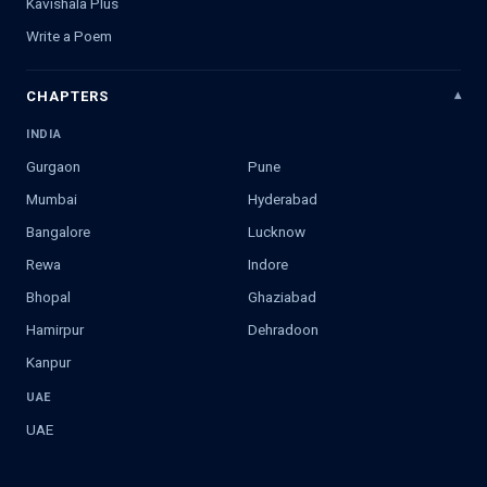
Kavishala Plus
Write a Poem
CHAPTERS
INDIA
Gurgaon
Pune
Mumbai
Hyderabad
Bangalore
Lucknow
Rewa
Indore
Bhopal
Ghaziabad
Hamirpur
Dehradoon
Kanpur
UAE
UAE