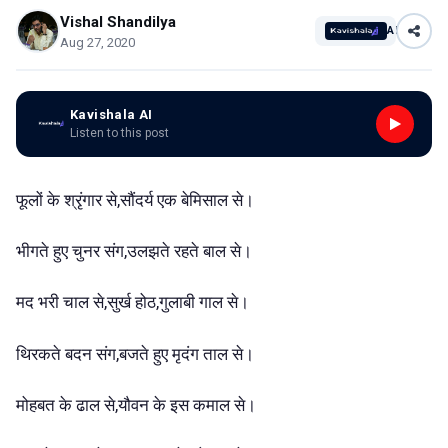
Vishal Shandilya
AI
Aug 27, 2020
Kavishala AI
Listen to this post
,
फूलों
के
श्रृंगार
से
सौंदर्य
एक
बेमिसाल
से।
,
भीगते
हुए
चुनर
संग
उलझते
रहते
बाल
से।
,
,
मद
भरी
चाल
से
सुर्ख
होठ
गुलाबी
गाल
से।
,
थिरकते
बदन
संग
बजते
हुए
मृदंग
ताल
से।
,
मोहबत
के
ढाल
से
यौवन
के
इस
कमाल
से।