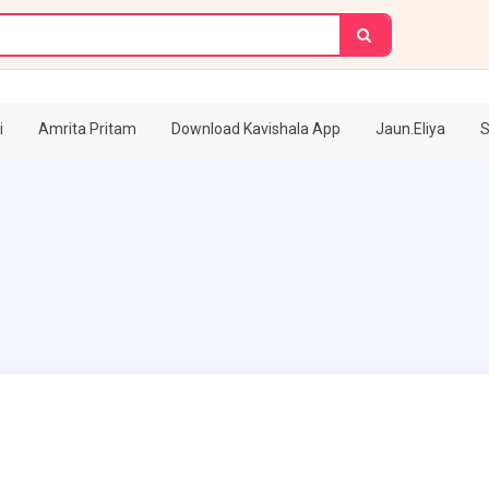
i
Amrita Pritam
Download Kavishala App
Jaun.Eliya
S