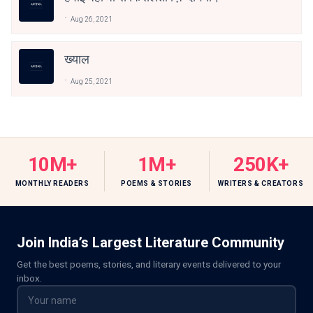
Aug 26, 2021
ख्याल
Aug 25, 2021
10M+
1M+
250K+
MONTHLY READERS
POEMS & STORIES
WRITERS & CREATORS
Join India’s Largest Literature Community
Get the best poems, stories, and literary events delivered to your
inbox.