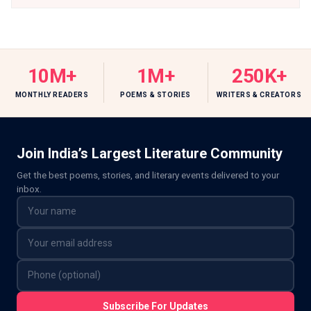
10M+
1M+
250K+
MONTHLY READERS
POEMS & STORIES
WRITERS & CREATORS
Join India’s Largest Literature Community
Get the best poems, stories, and literary events delivered to your
inbox.
Subscribe For Updates