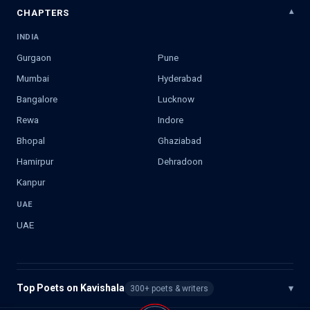
CHAPTERS
INDIA
Gurgaon
Pune
Mumbai
Hyderabad
Bangalore
Lucknow
Rewa
Indore
Bhopal
Ghaziabad
Hamirpur
Dehradoon
Kanpur
UAE
UAE
Top Poets on Kavishala
▾
300+ poets & writers