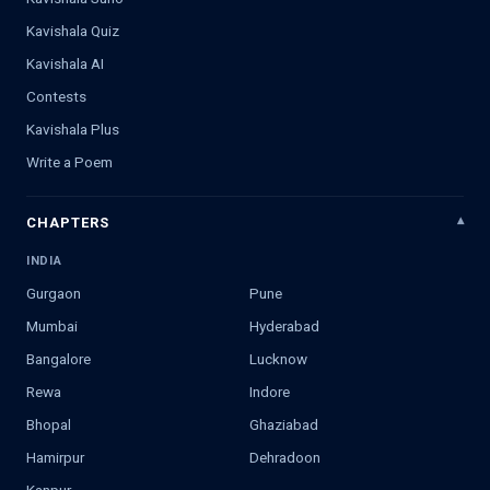
Kavishala Quiz
Kavishala AI
Contests
Kavishala Plus
Write a Poem
CHAPTERS
INDIA
Gurgaon
Pune
Mumbai
Hyderabad
Bangalore
Lucknow
Rewa
Indore
Bhopal
Ghaziabad
Hamirpur
Dehradoon
Kanpur