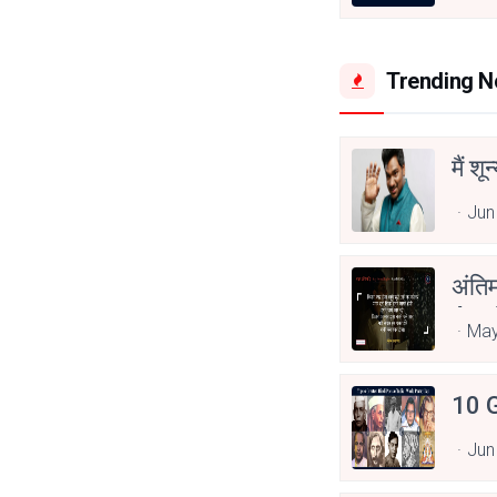
Trending 
मैं शू
Jun
अंति
Asp
May
10 G
Jun