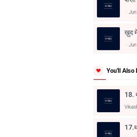
Jun
ख़ुद 
Jun
You'll Also 
18. थ
Vikas
17.थ