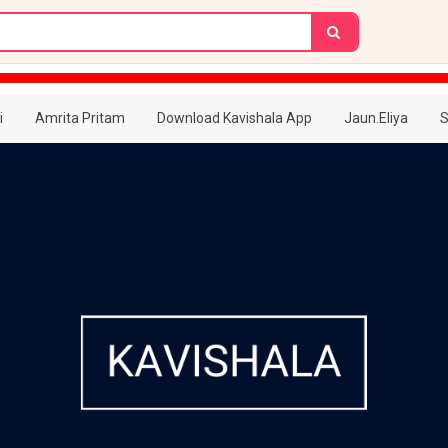
i
Amrita Pritam
Download Kavishala App
Jaun.Eliya
S