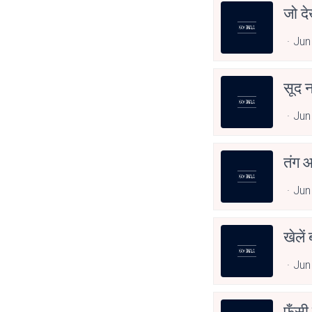
जो दे
Jun
सूद न
Jun
तंग 
Jun
खेलें
Jun
फँसी 