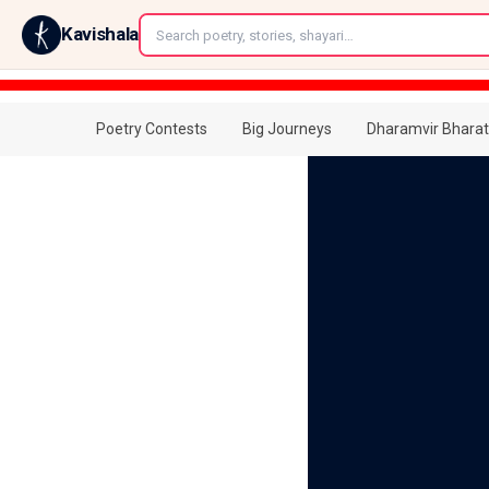
←
Kavishala
Poetry Contests
Big Journeys
Dharamvir Bharat