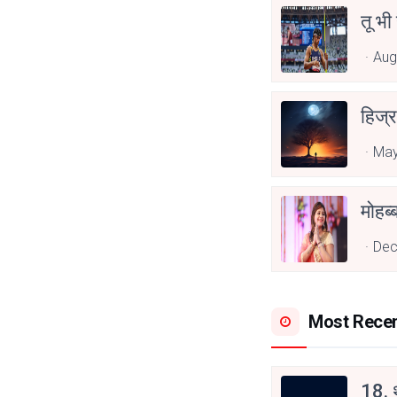
तू भी
Aug
हिज्र
May
Dec
Most Rece
18. थ