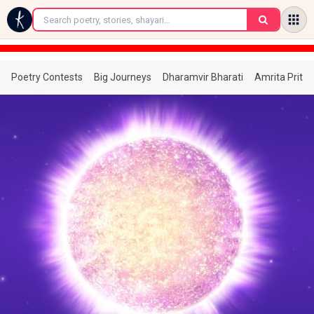
←
Poetry Contests
Big Journeys
Dharamvir Bharati
Amrita Prita