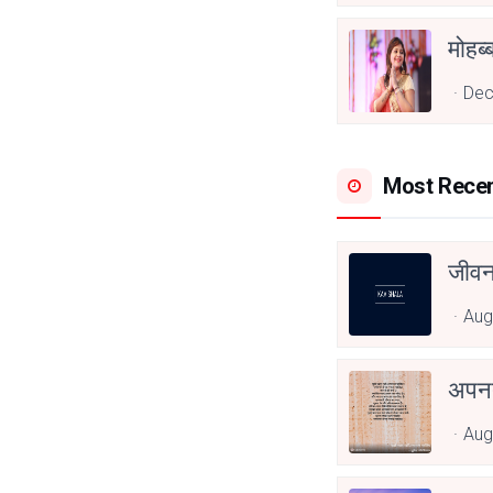
Dec
Most Rece
जीवन
Aug
अपनत
Aug