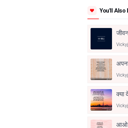
You'll Also 
जीवन
Vicky
अपनत
Vicky
क्या 
Vicky
आओ 