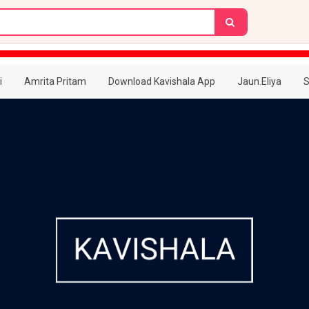
i
Amrita Pritam
Download Kavishala App
Jaun.Eliya
S