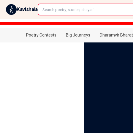
←
Kavishala
Poetry Contests
Big Journeys
Dharamvir Bharat