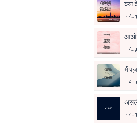
क्या 
Aug
आओ 
Aug
मैं पू
Aug
असली
Aug