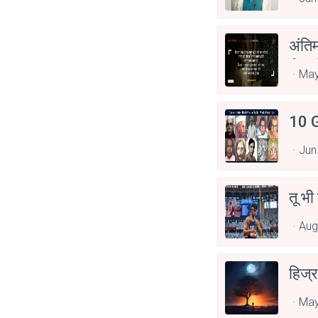
अंति
Asp
May
10 G
Jun
तू भी
Aug
हिज्र
May