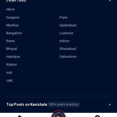
CHAPTERS
INDIA
Gurgaon
Pune
Mumbai
Hyderabad
Bangalore
Lucknow
Rewa
Indore
Bhopal
Ghaziabad
Hamirpur
Dehradoon
Kanpur
UAE
UAE
Top Poets on Kavishala
▾
300+ poets & writers