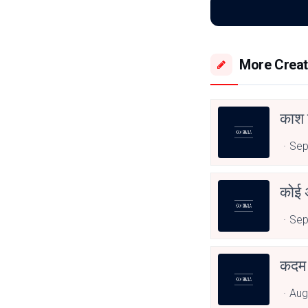
More Creat
काश क
Sep
कोई 
Sep
कदम नि
Aug