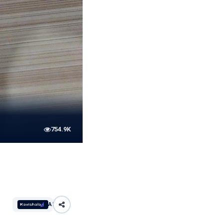
754.9K
AI