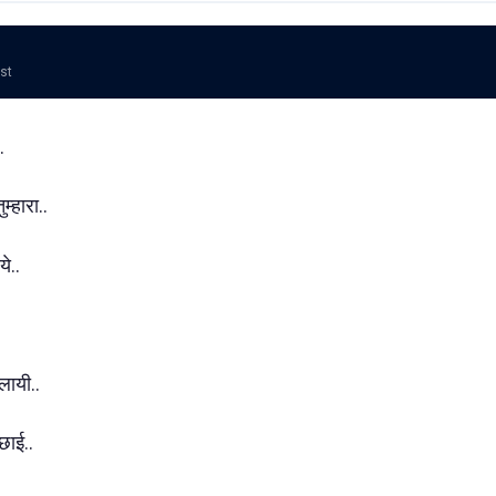
ost
..
्हारा..
ये..
.
 लायी..
छाई..