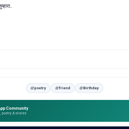
्हारा..
poetry
friend
Birthday
App Community
e, poetry & stories