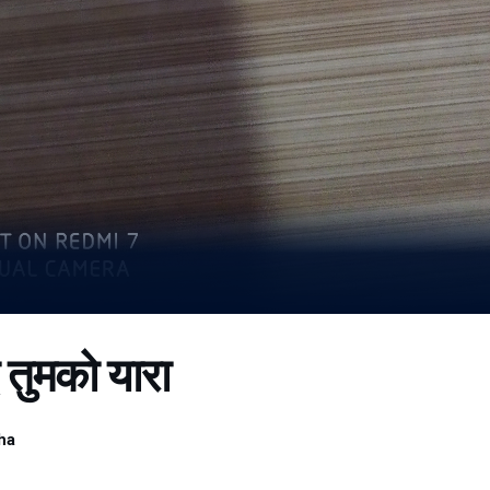
 तुमको यारा
ha