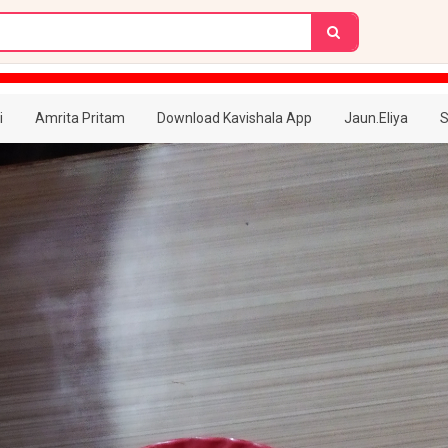
i
Amrita Pritam
Download Kavishala App
Jaun.Eliya
S