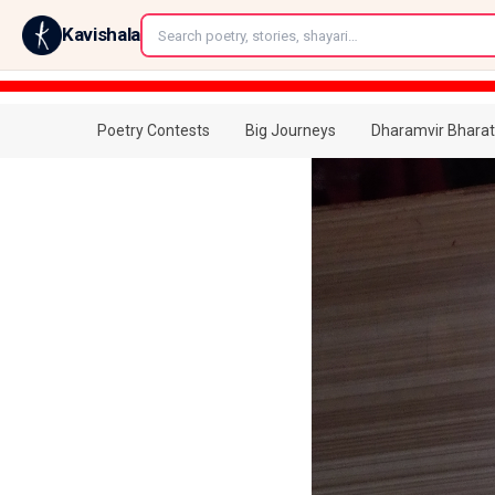
←
Kavishala
Poetry Contests
Big Journeys
Dharamvir Bharat