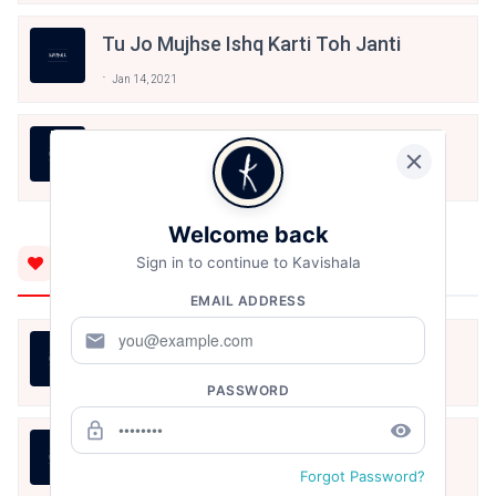
Tu Jo Mujhse Ishq Karti Toh Janti
Jan 14, 2021
Rishton Ke Naam
Jun 22, 2020
Welcome back
You'll Also Like
Sign in to continue to Kavishala
EMAIL ADDRESS
mail
LIFE IS LIKE THAT
Utkarsh Kashyap
Aug 7, 2026
PASSWORD
lock_outline
remove_red_eye
जीवन का रिश्ता
Forgot Password?
Utkarsh Kashyap
Aug 7, 2026