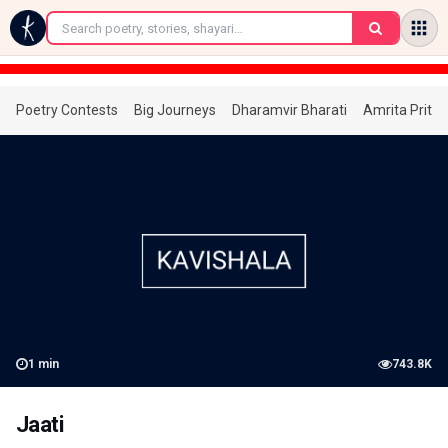
←
Poetry Contests
Big Journeys
Dharamvir Bharati
Amrita Prita
1
min
743.8K
Jaati