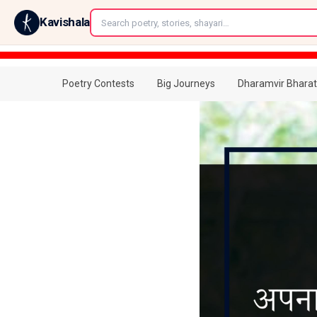
←
Kavishala
Poetry Contests
Big Journeys
Dharamvir Bharat