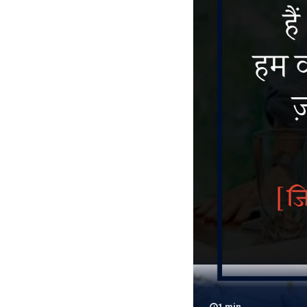
1
min