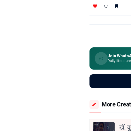
Join Whats
Daily literatur
More Creat
डॉ. क