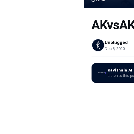
AKvsA
Unplugged
Dec 8, 2020
Kavishala AI
Listen to this p