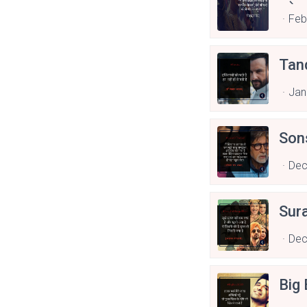
बड़े ग
Feb
Tan
Jan
Son
Dec
Sur
Dec
Big