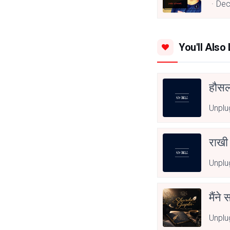
Dec
You'll Also 
हौसला
Unpl
राखी
Unpl
मैंने
Unpl