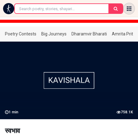
←
Poetry Contests
Big Journeys
Dharamvir Bharati
Amrita Prita
1
min
758.1K
स्वभाव