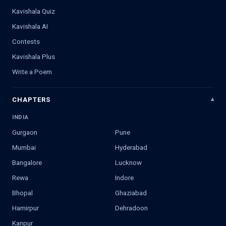
Kavishala Quiz
Kavishala AI
Contests
Kavishala Plus
Write a Poem
CHAPTERS
INDIA
Gurgaon
Pune
Mumbai
Hyderabad
Bangalore
Lucknow
Rewa
Indore
Bhopal
Ghaziabad
Hamirpur
Dehradoon
Kanpur