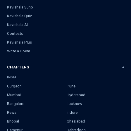
Kavishala Suno
Kavishala Quiz
Kavishala AI
Contests
Kavishala Plus
Write a Poem
CHAPTERS
INDIA
Gurgaon
Pune
Mumbai
Hyderabad
Bangalore
Lucknow
Rewa
Indore
Bhopal
Ghaziabad
Hamirpur
Dehradoon