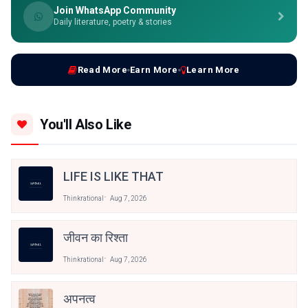
Join WhatsApp Community
Daily literature, poetry & stories
Read More
Earn More
Learn More
You'll Also Like
LIFE IS LIKE THAT
Thinkrational
Aug 7, 2026
जीवन का रिश्ता
Thinkrational
Aug 7, 2026
अपनत्व