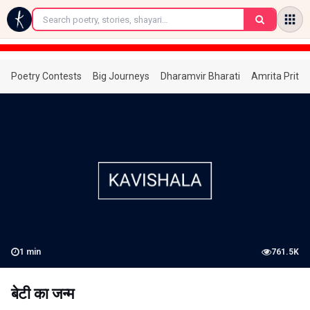
←
Poetry Contests
Big Journeys
Dharamvir Bharati
Amrita Prita
1
min
761.5K
बेटी का जन्म