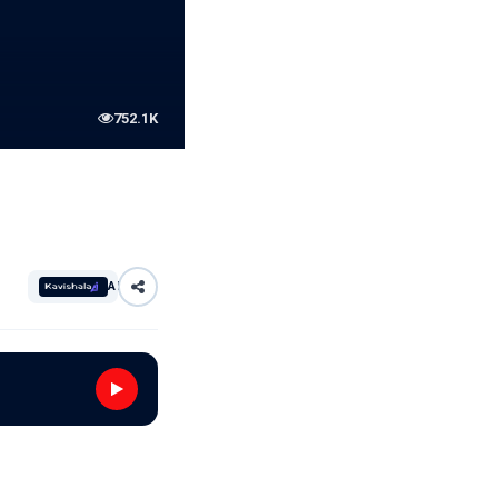
752.1K
AI