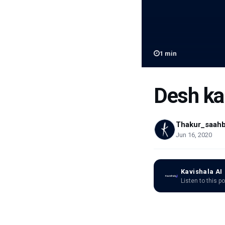
1
min
Desh ka
Thakur_saah
Jun 16, 2020
Kavishala AI
Listen to this p