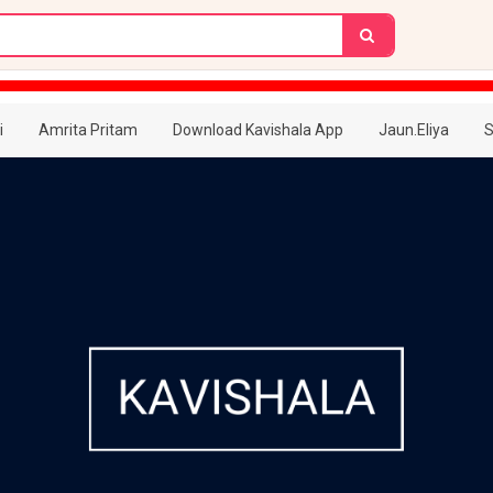
i
Amrita Pritam
Download Kavishala App
Jaun.Eliya
S