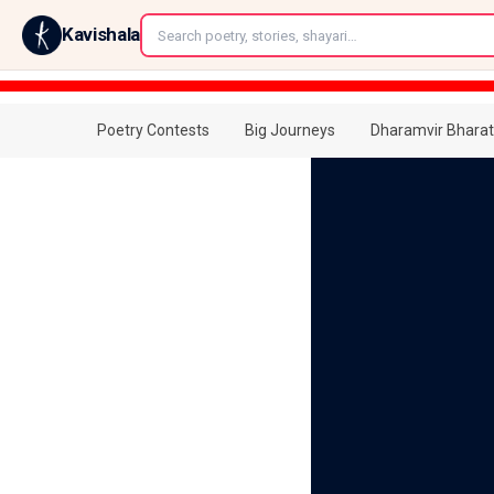
←
Kavishala
Poetry Contests
Big Journeys
Dharamvir Bharat