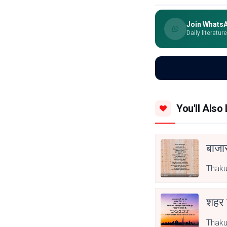
Join Whats
Daily literatur
You'll Also 
बाजा
Thaku
शहर
Thaku