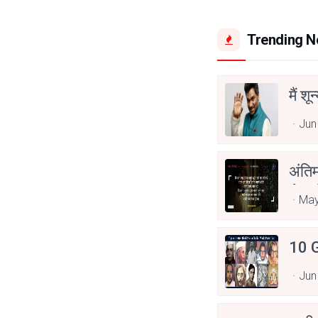
Trending 
मैं शू
Jun
अंति
Asp
May
10 G
Jun