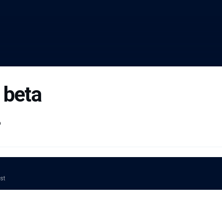
 beta
b
ost