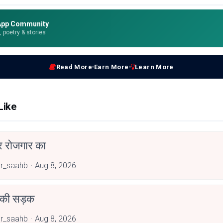
App Community
e, poetry & stories
Read More
Earn More
Learn More
Like
र रोजगार का
r_saahb
Aug 8, 2026
 की सड़क
r_saahb
Aug 8, 2026