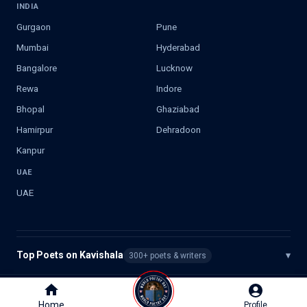
INDIA
Gurgaon
Pune
Mumbai
Hyderabad
Bangalore
Lucknow
Rewa
Indore
Bhopal
Ghaziabad
Hamirpur
Dehradoon
Kanpur
UAE
UAE
Top Poets on Kavishala
▾
300+ poets & writers
©
2026
Kavishala. All rights reserved.
Home
Home
Profile
Profile