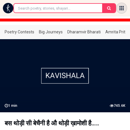
←
Poetry Contests
Big Journeys
Dharamvir Bharati
Amrita Prita
1
min
745.6K
बस थोड़ी सी बेचैनी है औ थोड़ी ख़ामोशी है.....