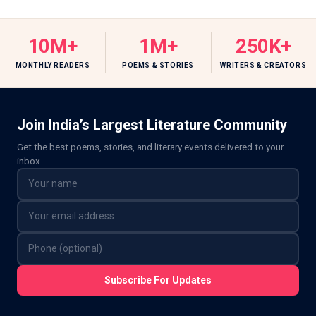
10M+
1M+
250K+
MONTHLY READERS
POEMS & STORIES
WRITERS & CREATORS
Join India’s Largest Literature Community
Get the best poems, stories, and literary events delivered to your
inbox.
Subscribe For Updates