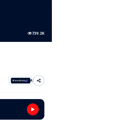
739.2K
AI