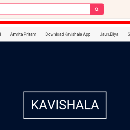
i
Amrita Pritam
Download Kavishala App
Jaun.Eliya
S