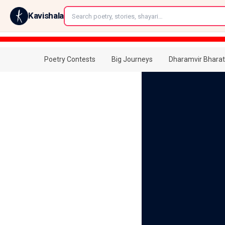
←
Kavishala
Poetry Contests
Big Journeys
Dharamvir Bharat