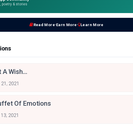
e, poetry & stories
Read More
Earn More
Learn More
ions
 A Wish...
 21, 2021
uffet Of Emotions
 13, 2021