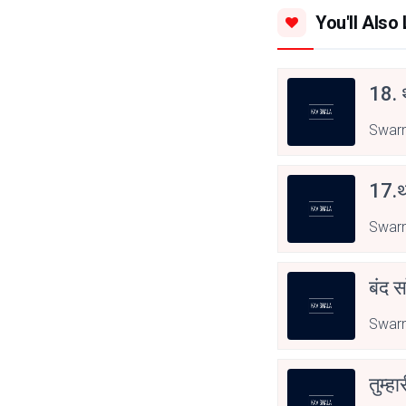
You'll Also 
18. थ
Swar
17.थ
Swar
बंद स
Swar
तुम्हा