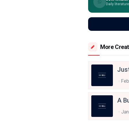
Daily literatur
More Creat
Just
Feb
A B
Jan